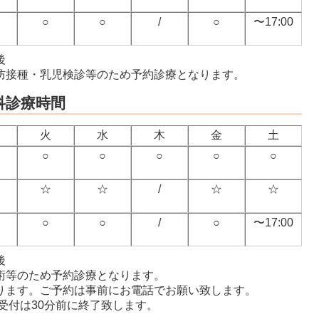
○
○
/
○
〜17:00
後
0は予防接種・乳児検診等のため予約診療となります。
科診療時間
火
水
木
金
土
○
○
○
○
○
☆
☆
/
☆
☆
○
○
/
○
〜17:00
後
0は手術等のため予約診療となります。
ります。ご予約は事前にお電話でお願い致します。
、受付は30分前に終了致します。