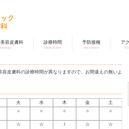
科はふたばクリニックにお任せください。
・美容皮膚科
診療時間
予防接種
ア
matology
Medical time
Vaccination
Ac
美容皮膚科の診療時間が異なりますので、お間違えの無いよ
火
水
木
金
土
○
○
○
○
○
☆
☆
/
☆
☆