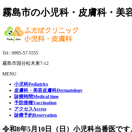
霧島市の小児科・皮膚科・美
Tel :
0995-57-5555
霧島市国分松木東7-12
MENU
小児科
Pediatrics
皮膚科・美容皮膚科
Dermatology
診療時間
Medical time
予防接種
Vaccination
アクセス
Access
診療予約
Reservation
令和8年5月10日（日）小児科当番医です